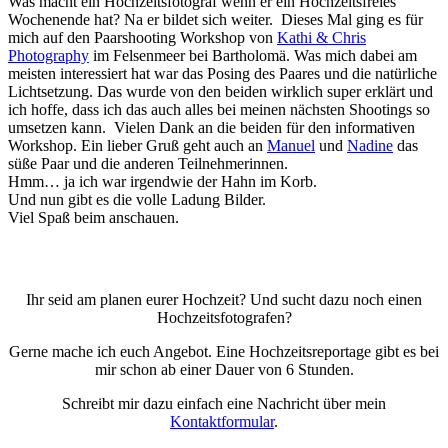
Was macht ein Hochzeitsfotograf wenn er ein Hochzeitsfreies
Wochenende hat? Na er bildet sich weiter. Dieses Mal ging es für
mich auf den Paarshooting Workshop von
Kathi & Chris
Photography
im Felsenmeer bei Bartholomä. Was mich dabei am
meisten interessiert hat war das Posing des Paares und die natürliche
Lichtsetzung. Das wurde von den beiden wirklich super erklärt und
ich hoffe, dass ich das auch alles bei meinen nächsten Shootings so
umsetzen kann.
Vielen Dank an die beiden für den informativen
Workshop. Ein lieber Gruß geht auch an
Manuel
und
Nadine
das
süße Paar und die anderen Teilnehmerinnen.
Hmm… ja ich war irgendwie der Hahn im Korb.
Und nun gibt es die volle Ladung Bilder.
Viel Spaß beim anschauen.
Ihr seid am planen eurer Hochzeit? Und sucht dazu noch einen
Hochzeitsfotografen?
Gerne mache ich euch Angebot. Eine Hochzeitsreportage gibt es bei
mir schon ab einer Dauer von 6 Stunden.
Schreibt mir dazu einfach eine Nachricht über mein
Kontaktformular
.