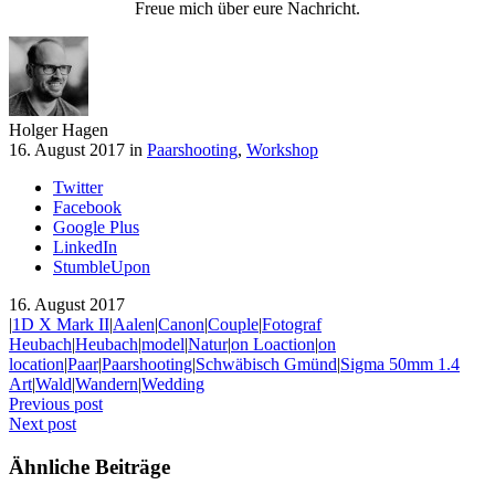
Freue mich über eure Nachricht.
Holger Hagen
16. August 2017 in
Paarshooting
,
Workshop
Twitter
Facebook
Google Plus
LinkedIn
StumbleUpon
16. August 2017
|
1D X Mark II
|
Aalen
|
Canon
|
Couple
|
Fotograf
Heubach
|
Heubach
|
model
|
Natur
|
on Loaction
|
on
location
|
Paar
|
Paarshooting
|
Schwäbisch Gmünd
|
Sigma 50mm 1.4
Art
|
Wald
|
Wandern
|
Wedding
Previous post
Next post
Ähnliche Beiträge