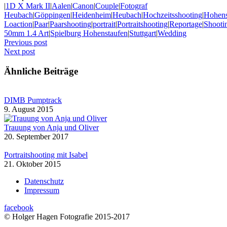
|
1D X Mark II
|
Aalen
|
Canon
|
Couple
|
Fotograf
Heubach
|
Göppingen
|
Heidenheim
|
Heubach
|
Hochzeitsshooting
|
Hohens
Loaction
|
Paar
|
Paarshooting
|
portrait
|
Portraitshooting
|
Reportage
|
Shooti
50mm 1.4 Art
|
Spielburg Hohenstaufen
|
Stuttgart
|
Wedding
Previous post
Next post
Ähnliche Beiträge
DIMB Pumptrack
9. August 2015
Trauung von Anja und Oliver
20. September 2017
Portraitshooting mit Isabel
21. Oktober 2015
Datenschutz
Impressum
facebook
© Holger Hagen Fotografie 2015-2017