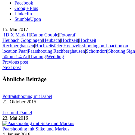
Facebook
Google Plus
LinkedIn
StumbleUpon
15. Mai 2017
|
1D X Mark II
|
Canon
|
Couple
|
Fotograf
Heubach
|
Göppingen
|
Heubach
|
Hochzeit
|
Hochzeit
Rechberghausen
|
Hochzeitsfeier
|
Hochzeitsshooting
|
on Loaction
|
on
location
|
Paar
|
Paarshooting
|
Rechberghausen
|
Schorndorf
|
Shooting
|
Sig
50mm 1.4 Art
|
Trauung
|
Wedding
Previous post
Next post
Ähnliche Beiträge
Portraitshooting mit Isabel
21. Oktober 2015
Lea und Daniel
23. Mai 2016
Paarshooting mit Silke und Markus
4. Januar 2018